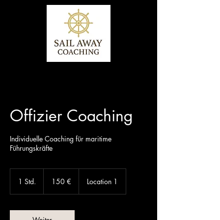
Offizier Coaching
Individuelle Coaching für maritime
Führungskräfte
150
Euro
1 Std.
1
150 €
Location 1
S
t
d
Weiter